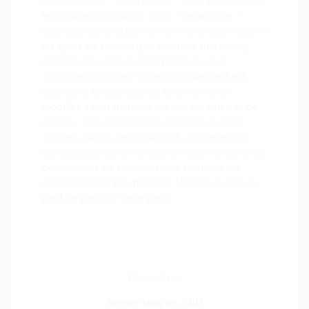
sélectionnant " Tout refuser ", vous refusez tous
SNC Scandic Sec
SNC Scandic Fly
SNC Scandic Pay
les cookies optionnels. Sous " Paramètres ",
SNC Scandic Coin
SNC Scandic Cars
SNC Scandic Data
vous pouvez sélectionner de manière granulaire
SNC Scandic Setup
SNC Scandic Trust
SCANDIC CARDS
les types de cookies (par exemple marketing,
SNC Scandic Estate
SNC Scandic Yachts
SNC Scandic Health
statistiques, médias externes) que vous
SNC Scandic Finance
SNC Scandic Sport
SNC Scandic Dev
souhaitez autoriser. Votre consentement est
volontaire et vous pouvez le retirer ou le
ainsi que pour toutes les structures détenues ou soutenues par
modifier à tout moment via nos paramètres de
SCANDIC FINANCE GROUP LIMITED.
cookies. Des informations détaillées sur les
cookies utilisés, les finalités du traitement et
votre possibilité de révocation figurent dans nos
Le cadre de conformité tient compte de la
descriptions de cookies, notre politique de
confidentialité, les mentions légales et dans le
structure de coopération avec les entreprises
pied de page de cette page.
suivantes :
LÉGALEMENT RESPONSABLE :
Paramètres
SCANDIC FINANCE GROUP LIMITED
Rejeter tous les
/ NO