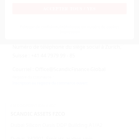
Salle 10, Unité A, 7/F
ACCEPTER TOUS
/ YES
Harbour Sky, 28 rue Sze Shan
Politique de confidentialité
Politique en matière de cookies
Yau Tong, Hong Kong, RAS-PRC
Impression
Numéro de téléphone du siège social à Zurich,
Suisse : +41 44 7979 99 - 85
Courriel : Office@ScandicFinance.Global
Registre du commerce :
Inscription au registre du commerce ouvert
EN COOPÉRATION AVEC :
SCANDIC ASSETS FZCO
Dubai Silicon Oasis DDP Building A1/A2
Dubaï, 342001, Émirats arabes unis