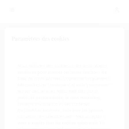
GLOBAL NEWS
Skip to content
Paramètres des cookies
0. Applicabilité à
l'écosystème de la marque
et aux entreprises
Nous utilisons des cookies et des technologies
similaires pour assurer certaines fonctions de
partenaires
base de notre site web (cookies techniquement
nécessaires) et - seulement si vous y consentez -
activer des services optionnels tels que la
Ce cadre de conformité s'applique à
publicité personnalisée, le suivi marketing,
l'écosystème de la marque SCANDIC
l'analyse d'utilisation et des contenus
FINANCE GROUP LIMITED, en particulier aux
multimédias externes. Vous avez les options
suivantes : En sélectionnant " Tout accepter ",
marques et services suivants :
vous acceptez tous les cookies optionnels. En