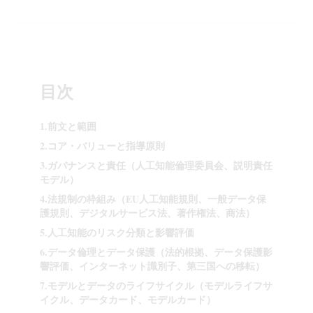
目次
1.前文と範囲
2.コア・バリューと指導原則
3.ガバナンスと責任（人工知能倫理委員会、説明責任
モデル）
4.法規制の枠組み（EU人工知能規則、一般データ保
護規則、デジタルサービス法、著作権法、商法）
5.人工知能のリスク分類と影響評価
6.データ倫理とデータ保護（法的根拠、データ保護影
響評価、インターネット識別子、第三国への移転）
7.モデルとデータのライフサイクル（モデルライフサ
イクル、データカード、モデルカード）