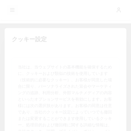
GLOBAL NEWS
コンテンツへスキップ
クッキー設定
AI倫理
SKP_0__のAI倫理規範とSCANDICブラン
ド・エコシステム
当社は、当ウェブサイトの基本機能を確保するため
に、クッキーおよび類似の技術を使用しています
（技術的に必要なクッキー）、お客様が同意した場
合に限り、パーソナライズされた宣会やマーケティ
0.会社情報と協力体制
ングの追跡、利用分析、外部マルチメディアの内容
といったオプションサービスを有効にします。お客
本「人工知能倫理規定」（以下、「AI倫理規定」とい
様には次の選択肢があります。お客様の同意は任意
であり、当社のクッキー設定によっていつでも撤回
う：
または変更することができます使用しているクッキ
ー、処理目的および撤回権に関する詳細な情報は、