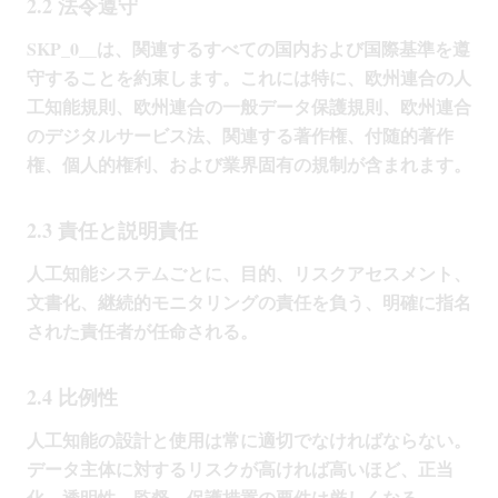
2.2 法令遵守
SKP_0__は、関連するすべての国内および国際基準を遵
守することを約束します。これには特に、欧州連合の人
工知能規則、欧州連合の一般データ保護規則、欧州連合
のデジタルサービス法、関連する著作権、付随的著作
権、個人的権利、および業界固有の規制が含まれます。
2.3 責任と説明責任
人工知能システムごとに、目的、リスクアセスメント、
文書化、継続的モニタリングの責任を負う、明確に指名
された責任者が任命される。
2.4 比例性
人工知能の設計と使用は常に適切でなければならない。
データ主体に対するリスクが高ければ高いほど、正当
化、透明性、監督、保護措置の要件は厳しくなる。