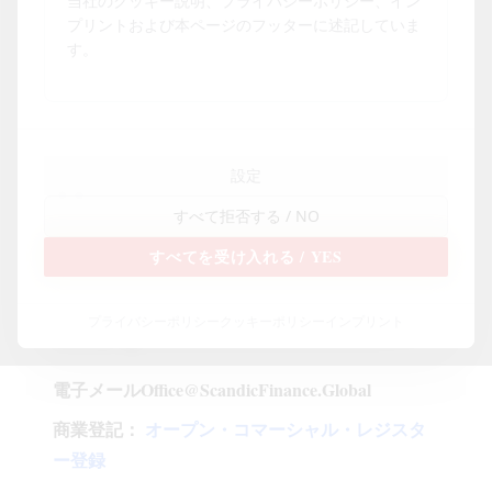
当社のクッキー説明、プライバシーポリシー、イン
SCANDIC FINANCE GROUP LIMITED
プリントおよび本ページのフッターに述記していま
スカンディック・バンキング香港
す。
7階 ユニットA 10号室
ハーバー・スカイ、世山街28号
設定
香港、ヤウトン
すべて拒否する
/ NO
特別行政区 - 中国
すべてを受け入れる
/ YES
スイス本社（チューリッヒ）電話番号+41 44
プライバシーポリシー
クッキーポリシー
インプリント
7979 99 - 85
電子メールOffice@ScandicFinance.Global
商業登記：
オープン・コマーシャル・レジスタ
ー登録