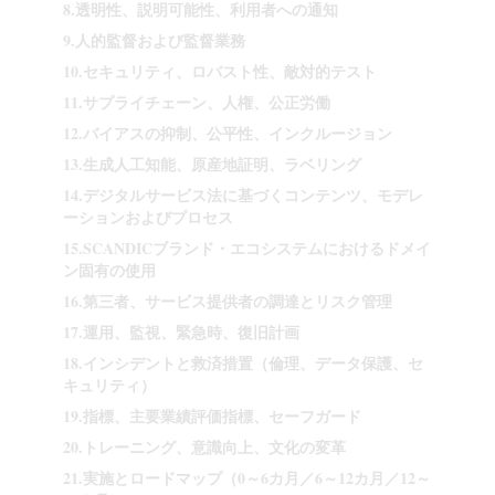
8.透明性、説明可能性、利用者への通知
9.人的監督および監督業務
10.セキュリティ、ロバスト性、敵対的テスト
11.サプライチェーン、人権、公正労働
12.バイアスの抑制、公平性、インクルージョン
13.生成人工知能、原産地証明、ラベリング
14.デジタルサービス法に基づくコンテンツ、モデレ
ーションおよびプロセス
15.SCANDICブランド・エコシステムにおけるドメイ
ン固有の使用
16.第三者、サービス提供者の調達とリスク管理
17.運用、監視、緊急時、復旧計画
18.インシデントと救済措置（倫理、データ保護、セ
キュリティ）
19.指標、主要業績評価指標、セーフガード
20.トレーニング、意識向上、文化の変革
21.実施とロードマップ（0～6カ月／6～12カ月／12～