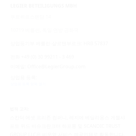
LEGIER BETEILIGUNGS MBH
쿠르퓌르스텐담 14
10719 베를린, 독일 연방 공화국
상업등기부 베를린-샬로텐부르크: HRB 57837
전화 +49 (0) 30 99211 - 3 469
이메일: Office@LegierGroup.com
상업용 등록:
상업용 등록 항목 열기
법적 고지:
스칸딕 에셋 프리존 컴퍼니, 레지에 베딜리옹스 게젤샤
프트 위드 비슈크란크터 하프퉁 및 SCANDIC TRUST
GROUP LLC은 비운영 서비스 제공업체로 활동합니다.