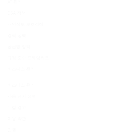
Company Information
AI 윤리
DSA 정책
개인정보 보호정책
경력 정책
공급망 정책
규정 준수 프레임워크
비즈니스 관리
Legal Information
비즈니스 윤리
사용 금지 정책
위험 경고
이용 약관
인권