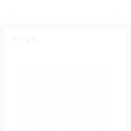
GLOBAL NEWS
콘텐츠로 건너뛰기
쿠키 설정
0. 브랜드 에코시스템 및
파트너사에 대한 적용 가
능성
당사는 웹사이트의 특정 기본 기능(기술적으로 필수
적인 쿠키)을 보장하기 위해 쿠키 및 유사 기술을 사
용하며, 귀하가 동의하는 경우에만 개인 맞춤형 광고,
이 규정 준수 프레임워크는 SCANDIC FINANCE
마케팅 추적, 사용 분석 및 외부 멀티미디어 콘텐츠와
GROUP LIMITED의 브랜드 에코시스템, 특히
같은 선택적 서비스를 활성화합니다. 귀하에게는 다
다음 브랜드 및 서비스에 적용됩니다:
음과 같은 옵션이 있습니다: '모두 수락'을 선택하면
모든 선택적 쿠키에 동의하는 것입니다. '모두 거
부'를 선택하면 모든 선택적 쿠키를 거부하는 것입니
SNC Scandic Sec
SNC Scandic Fly
SNC Scandic Pay
다. '설정'에서 어떤 유형의 쿠키(예: 마케팅, 통계, 외
SNC Scandic Coin
SNC Scandic Cars
SNC Scandic Data
부 미디어)를 허용할지 여부를 세부적으로 선택할 수
SNC Scandic Setup
SNC Scandic Trust
SCANDIC CARDS