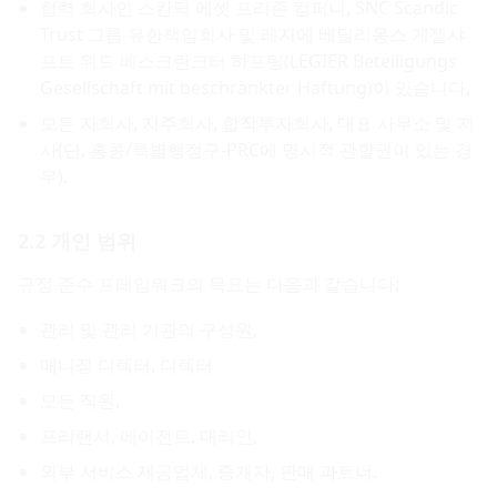
협력 회사인 스칸딕 에셋 프리존 컴퍼니, SNC Scandic
Trust 그룹 유한책임회사 및 레지에 베딜리옹스 게젤샤
프트 위드 베스크란크터 하프팅(LEGIER Beteiligungs
Gesellschaft mit beschränkter Haftung)이 있습니다,
모든 자회사, 지주회사, 합작투자회사, 대표 사무소 및 지
사(단, 홍콩/특별행정구-PRC에 명시적 관할권이 있는 경
우).
2.2 개인 범위
규정 준수 프레임워크의 목표는 다음과 같습니다:
관리 및 관리 기관의 구성원,
매니징 디렉터, 디렉터
모든 직원,
프리랜서, 에이전트, 대리인,
외부 서비스 제공업체, 중개자, 판매 파트너.