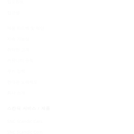
임프린트
접근성
Policies
제품 피드백 및 제안
지속 가능성
취약한 고객
커뮤니티 규칙
쿠키 정책
현대판 노예제도
회사 소개
스칸딕 서비스 / 제품
SNC Scandic Cars
SNC Scandic Coin