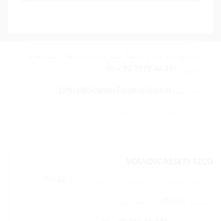
یاو ٹونگ، ہانگ کانگ، خاص انتظامی علاقہ،
رازداری کی پالیسی
کوکی پالیسی
نقش
عوامی جمہوریہ چین
زورخ، سوئٹزرلینڈ میں ہیڈ آفس کا ٹیلیفون
نمبر: +41 44 7979 99 – 85
ای میل: Office@ScandicFinance.Global
تجارتی رجسٹر:
تجارتی رجسٹر میں اندراج کھولیں
کے تعاون سے:
SCANDIC ASSETS FZCO
دبئی سلیکون اوئیسس ڈی ڈی پی بلڈنگ A1/A2
دبئی، 342001، متحدہ عرب امارات