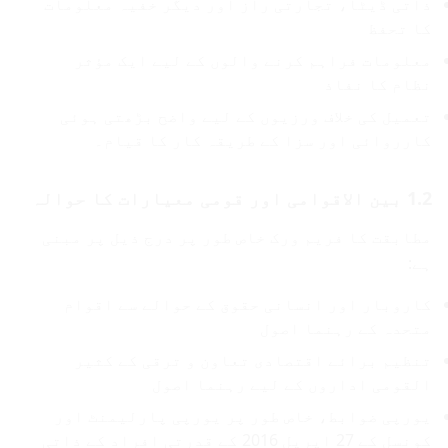
ذاتی ڈیٹا، تجارتی راز اور دیگر خفیہ معلومات
کا تحفظ
معلومات فراہم کرنے والوں کے لیے ایک مؤثر
نظام کا نفاذ
تعمیل کی خلاف ورزیوں کے لیے واضح بڑھتی ہوئی
کارروائی اور سزا کے طریقہ کار کا قیام۔
1.2 بین الاقوامی اور قومی معیارات کا حوالہ
مطابقت کا فریم ورک خاص طور پر درج ذیل پر مبنی
ہے:
کاروبار اور انسانی حقوق کے حوالے سے اقوام
متحدہ کے رہنما اصول
تنظیم برائے اقتصادی تعاون و ترقی کے کثیر
القومی اداروں کے لیے رہنما اصول
یورپی ضوابط، خاص طور پر یورپی پارلیمنٹ اور
کونسل کے 27 اپریل 2016 کے قدرتی افراد کے ذاتی