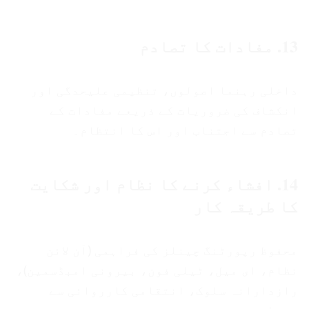
13. مفادات کا تصادم
داخلی رہنما اصولوں، تنظیمی علیحدگی اور
انکشاف کی ضروریات کے ذریعے مفادات کے
تصادم سے اجتناب اور اس کا انتظام۔
14. افشاء کرنے کا نظام اور شکایت
کا طریقہ کار
محفوظ رپورٹنگ چینلز کی فراہمی (آن لائن
نظام، ای میل، ٹیلی فون، بیرونی امبڈسمین)،
رازدارانہ سلوک، انتقامی کارروائی سے