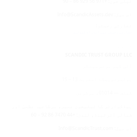
ٹیلی فون: +971 56 929 86 – 90
ای میل: Info@ScandicAssets.dev
تجارتی رجسٹر:
تجارتی رجسٹر میں اندراج کھولیں
کے تعاون سے:
SCANDIC TRUST GROUP LLC
آئی کیو بزنس سینٹر
بولسونووسکا اسٹریٹ 13 – 15
کیئف — 01014، یوکرین
ہیڈکوارٹر کا ٹیلیفون نمبر، برطانیہ عظمیٰ اور
شمالی آئرلینڈ، لندن: +44 7470 86 92 – 60
ای میل: Info@ScandicTrust.com