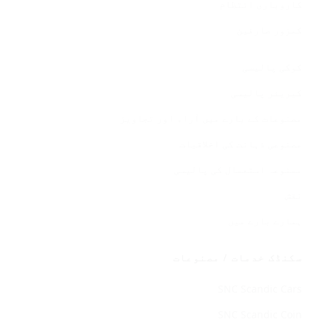
کاروباری انتظام
کمزور صارفین
Policies
کوکی پالیسی
کیریئر پالیسی
مصنوعات کے بارے میں آراء اور تجاویز
مصنوعی ذہانت کی اخلاقیات
ممنوعہ استعمال کی پالیسی
نقش
ہمارے بارے میں
سکنڈک خدمات / مصنوعات
SNC Scandic Cars
SNC Scandic Coin