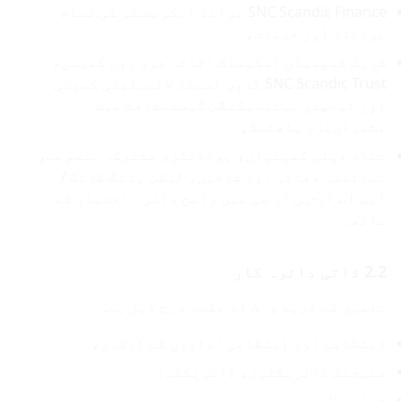
SNC Scandic Finance برانڈ ایکو سسٹم کی تمام
برانڈز اور خدمات،
شریک کمپنیاں اسکینڈک اثاثہ فری زون کمپنی،
SNC Scandic Trust گروپ لمیٹڈ لائیبلیٹی کمپنی
اور لیجیئر بیٹیلیگنگس گیسٹلشافٹ میٹ
بشیراںٹزر ہافٹنگ،
تمام ذیلی کمپنیاں، ہولڈنگز، مشترکہ منصوبے،
نمائندہ دفاتر اور شاخیں، لیکن ہانگ کانگ /
ایس اے آر-پی آر سی میں واضح دائرہ اختیار کے
ساتھ۔
2.2 ذاتی دائرہ کار
تعمیل کے فریم ورک کا مقصد درج ذیل ہے:
انتظامی اور انتظامی اداروں کے ارکان،
منیجنگ ڈائریکٹرز، ڈائریکٹرز
تمام ملازمین