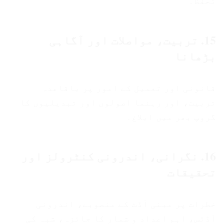
تحفظ۔
15. تربیت، مواصلات اور آگاہی
بڑھانا
قانونی اور تعمیل کے امور پر باقاعدہ
تربیت، اور رہنما اصولوں اور تبدیلیوں کا
گروپ بھر میں ابلاغ۔
16. نگرانی، اندرونی کنٹرولز اور
تحقیقات
خطرات پر مبنی آڈٹ کے منصوبے، اندرونی
آڈٹس، اہم اعداد و شمار کا جائزہ، شبہ کی