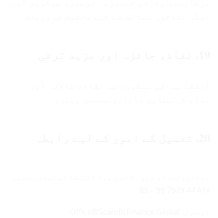
برطانیہ، وفاقی جمہوریہ جرمنی، یوکرین اور
دیگر متاثرہ ممالک کے لیے مخصوص ضروریات۔
19. نفاذ، جائزہ اور مزید ترقی
انتظامیہ کی منظوری سے نفاذ، سالانہ اور
موقع کے مطابق جائزہ، مسلسل بہتری۔
20. تعمیل کے امور کے لیے رابطہ
سوئٹزرلینڈ، زیورخ میں ہیڈ آفس کا ٹیلیفون نمبر:
+41 44 7979 99 – 85
ای میل: Office@ScandicFinance.Global