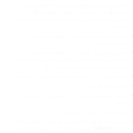
ڈیٹا کی پروسیسنگ کے حوالے سے تحفظ کے لیے
ضابطے (جنرل ڈیٹا پروٹیکشن ریگولیشن) اور
کارپوریٹ سپلائی چینز کے لیے مناسب احتیاط کے
تقاضے،
وفاقی جمہوریہ جرمنی کا سپلائی چین ڈیو
ڈیلیجنس ایکٹ
عوامی جمہوریہ چین کے ہانگ کانگ خصوصی
انتظامی علاقے کا قانون (بشمول کمپنی قانون اور
مالیاتی منڈی کے قانونی معیارات)
متحدہ عرب امارات کے متعلقہ قانونی احکامات
یوکرین کا قانون
متحدہ سلطنتِ برطانیہ اور شمالی آئرلینڈ کا
قانون
سوئس کنفیڈریشن کا قانون
تمام دیگر قابل اطلاق قانونی نظام، لیکن ہانگ
کانگ / SAR-PRC میں واضح دائرہ اختیار کے ساتھ۔