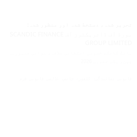
تحریر شدہ، دستخط شدہ اور منظور شدہ:
بورڈ آف ڈائریکٹرز آف SCANDIC FINANCE
GROUP LIMITED
ہانگ کانگ، خصوصی انتظامی علاقہ، عوامی جمہوریہ
چین، یکم جنوری 2026
قانونی نمائندگی: کلفورڈ چانس، عالمی قانونی فرم