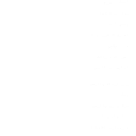
انسانی حقوق
Company Information
برادری کے قواعد
پائیداری
تطبیق کا فریم ورک
جدید غلامی
خطرے کی وارننگ
ڈی ایس اے پالیسی
رازداری کی پالیسی
Legal Information
رسائی
سپلائی چین پالیسی
شرائطِ استعمال
کاروباری اخلاقیات