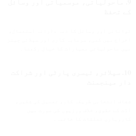
9. ماحولیاتی، موسمیاتی اور وسائل
کے تحفظ
توانائی اور وسائل کا ذمہ دارانہ استعمال،
اخراج میں کمی، سرمایہ کاری اور سپلائی چینز
میں ماحولیاتی معیارات کا خیال رکھنا۔
10. سپلائر، تیسری پارٹی اور شراکت
دار مینجمنٹ
شفاف انتخابی طریقہ کار، تعمیل کی شقیں،
آڈٹ کے حقوق، خلاف ورزیوں کی صورت میں
کاروباری تعلقات کا خاتمہ۔