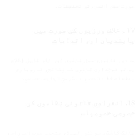
صورت میں اندرونی تحقیقات۔
۱۷۔ خلاف ورزیوں کی صورت میں
پابندیاں اور اقدامات
مزدور قانون، سول قانون اور اگر قابلِ اطلاق
ہو تو فوجداری قانون کے نتائج، کاروباری
تعلقات کا خاتمہ، تنظیمی ایڈجسٹمنٹس۔
18. انفرادی قانونی نظاموں کی
خصوصی خصوصیات
ہانگ کانگ، سوئٹزرلینڈ، متحدہ عرب امارات،