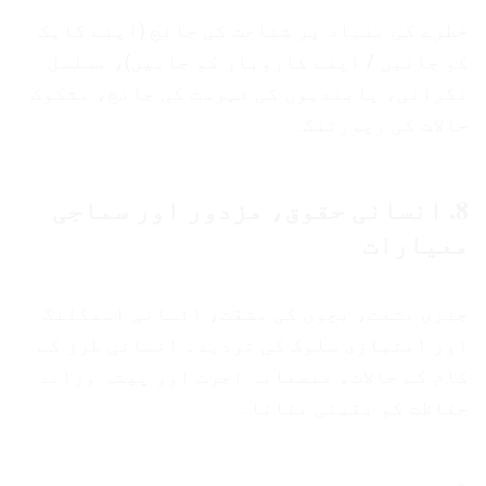
خطرے کی بنیاد پر شناخت کی جانچ (اپنے گاہک
کو جانیں / اپنے کاروبار کو جانیں)، مسلسل
نگرانی، پابندیوں کی فہرست کی جانچ، مشکوک
حالات کی رپورٹنگ۔
8. انسانی حقوق، مزدور اور سماجی
معیارات
جبری مشقت، بچوں کی مشقت، انسانی اسمگلنگ
اور امتیازی سلوک کی تردید۔ انسانی طرز کے
کام کے حالات، منصفانہ اجرت اور پیشہ ورانہ
حفاظت کو یقینی بنانا۔