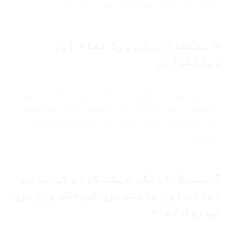
دستاویزات کے مقدمات میں درج ہیں۔
6. بدعنوانی کی روک تھام اور
دیانتداری
بدعنوانی اور رشوت کے خلاف صفر رواداری کی
پالیسی۔ غیر مناسب ادائیگیوں کی ممانعت،
صرف مناسب، دستاویزی اور شفاف تحائف کی
اجازت۔
7. منی لانڈرنگ، دہشت گردی کی مالی
اعانت اور پابندیوں کی خلاف ورزیوں
کی روک تھام