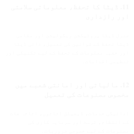
11. ڈیٹا کا تحفظ، معلوماتی سلامتی
اور رازداری
جنرل ڈیٹا پروٹیکشن ریگولیشن اور مقامی
ڈیٹا تحفظ کے قوانین کی تعمیل، ذاتی ڈیٹا
اور خفیہ معلومات کے تحفظ کے لیے تکنیکی اور
تنظیمی اقدامات۔
12. مالیاتی اور امانتی شعبے میں
مخصوص مصنوعات کی تعمیل
ادائیگی خدمات، ڈیجیٹل اثاثوں، اثاثہ جات
کے انتظام، ٹرسٹ اور سرمایہ کاری کی
مصنوعات کے لیے خصوصی ضروریات۔