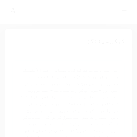
GLOBAL NEWS
حتویات پر جائیں
کوکی سیٹنگز
0. برانڈ ایکو سسٹم اور
شراکت دار کمپنیوں پر
اطلاق
ہم اپنی ویب سائٹ کے کچھ بنیادی افعال (تکنیکی
طور پر ضروری کوکیز) کو یقینی بنانے کے لیے
کوکیز اور اسی طرح کی ٹیکنالوجیز استعمال کرتے
یہ تعمیل کا فریم ورک SCANDIC FINANCE
ہیں اور – صرف آپ کی رضامندی سے – حسبِ ضرورت
GROUP LIMITED کے برانڈ ایکو سسٹم پر
خدمات جیسے ذاتی نوعیت کے اشتہارات، مارکیٹنگ
لاگو ہوتا ہے، خاص طور پر درج ذیل برانڈز
ٹریکنگ، استعمال کے تجزیے اور بیرونی ملٹی
میڈیا مواد کو فعال کرتے ہیں۔ آپ کے پاس درج
اور خدمات پر:
ذیل اختیارات ہیں: 'سب قبول کریں' کا انتخاب کر
کے آپ تمام اختیاری کوکیز کے لیے رضامندی دیتے
SNC Scandic Pay
SNC Scandic Fly
SNC Scandic Sec
ہیں۔ 'سب مسترد کریں' کا انتخاب کر کے آپ تمام
SNC Scandic Data
SNC Scandic Cars
SNC Scandic Coin