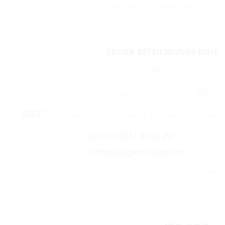
تجارتی رجسٹر کا اقتباس:
تجارتی رجسٹر کا خلاصہ (پی ڈی ایف) کھولیں
کے تعاون سے:
LEGIER BETEILIGUNGS MBH
کرفورسٹینڈم 14
10719 برلن، وفاقی جمہوریہ جرمنی
تجارتی رجسٹر برلن-شارلٹنبرگ: ایچ آر بی 57837
ٹیلی فون: +49 (0) 30 99211 - 3 469
ای میل: Office@LegierGroup.com
تجارتی رجسٹر:
تجارتی رجسٹر میں اندراج کھولیں
قانونی نوٹس: