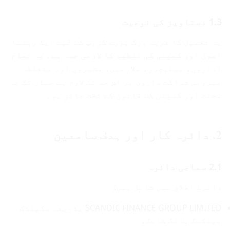
1.3 دستاویز کی نوعیت
یہ تعمیل کا فریم ورک پورے گروپ کے لیے ایک رہنما
اصول اور کمپنی کی تنظیم کا لازمی حصہ ہے۔ یہ تمام
اداروں، مینیجرز، ملازمین، مشیروں اور متعلقہ
بیرونی شراکت داروں پر اس حد تک لازم ہے جہاں تک یہ
محنت اور کمپنی کے قانون کے تحت جائز ہو۔
2. دائرہ کار اور ہدف سامعین
2.1 سماجی دائرہ
دائرۂ اطلاق میں شامل ہیں:
SCANDIC FINANCE GROUP LIMITED بذریعہ سکینڈک
بینکنگ ہانگ کانگ،