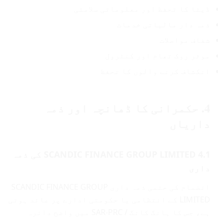
ڈیٹا کا تحفظ اور معلوماتی سلامتی
ذمہ دار مالیاتی خدمات
شفاف مواصلات
موثر روک تھام اور کنٹرول
انکشاف کرنے والوں کا تحفظ
4. حکمرانی کا ڈھانچہ اور ذمہ
داریاں
4.1 SCANDIC FINANCE GROUP LIMITED کی ذمہ
داری
انضمام کی حتمی ذمہ داری SCANDIC FINANCE GROUP
LIMITED کے انتظامی یا حکومتی ادارے پر عائد ہوتی
ہے، جس کا ہانگ کانگ / SAR-PRC میں واضح دائرہ