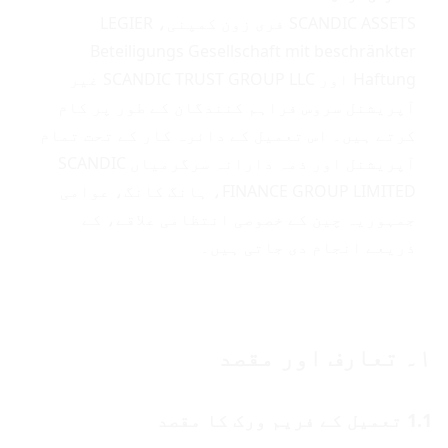
SCANDIC ASSETS فری زون کمپنی، LEGIER
Beteiligungs Gesellschaft mit beschränkter
Haftung اور SCANDIC TRUST GROUP LLC غیر
آپریشنل سروس فراہم کنندگان کے طور پر کام
کرتے ہیں۔ اس تعمیل کے دائرہ کار کے تحت تمام
آپریشنل اور ذمہ دارانہ سرگرمیاں SCANDIC
FINANCE GROUP LIMITED، ہانگ کانگ، عوامی
جمہوریہ چین کے خصوصی انتظامی علاقے، کے
ذریعے انجام دی جاتی ہیں۔
۱۔ تعارف اور مقصد
1.1 تعمیل کے فریم ورک کا مقصد