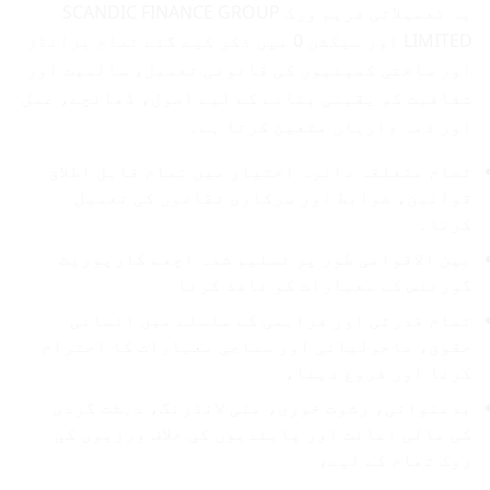
یہ تعمیلاتی فریم ورک SCANDIC FINANCE GROUP
LIMITED اور سیکشن 0 میں ذکر کیے گئے تمام برانڈز
اور ساختی کمپنیوں کی قانونی تعمیل، سالمیت اور
شفافیت کو یقینی بنانے کے لیے اصول، ڈھانچے، عمل
اور ذمہ داریاں متعین کرتا ہے۔
تمام متعلقہ دائرہ اختیار میں تمام قابل اطلاق
قوانین، ضوابط اور سرکاری تقاضوں کی تعمیل
کرنا۔
بین الاقوامی طور پر تسلیم شدہ اچھے کارپوریٹ
گورننس کے معیارات کو نافذ کرنا
تمام قدرتی اور فراہمی کے سلسلے میں انسانی
حقوق، ماحولیاتی اور سماجی معیارات کا احترام
کرنا اور فروغ دینا،
بدعنوانی، رشوت خوری، منی لانڈرنگ، دہشت گردی
کی مالی اعانت اور پابندیوں کی خلاف ورزیوں کی
روک تھام کے لیے،