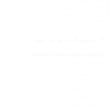
آزاد پیشہ ور، ایجنٹ، نمائندے
بیرونی سروس فراہم کرنے والے، ثالث، فروخت کے
شراکت دار۔
۳۔ تعمیل کے بنیادی اصول
SCANDIC FINANCE GROUP LIMITED درج ذیل
بنیادی اصولوں کے پابند ہے:
قانونی تعمیل
دیانتداری اور شفافیت
بدعنوانی کے خلاف صفر رواداری
انسانی حقوق کا احترام
ماحولیاتی تحفظ