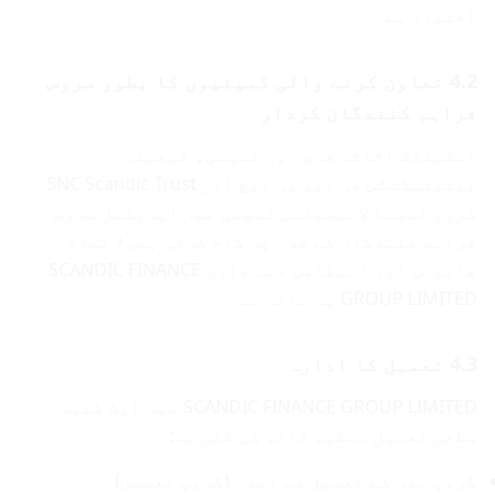
اختیار ہے۔
4.2 تعاون کرنے والی کمپنیوں کا بطور سروس
فراہم کنندگان کردار
اسکینڈک اثاثہ فری زون کمپنی، لیجیئر
بیٹیلیگنگس جی ایم بی ایچ اور SNC Scandic Trust
گروپ لمیٹڈ لائیبیلٹی کمپنی غیر آپریشنل سروس
فراہم کنندگان کے طور پر کام کرتی ہیں؛ تمام
قانونی اور انتظامی ذمہ داری SCANDIC FINANCE
GROUP LIMITED پر عائد ہے۔
4.3 تعمیل کا ادارہ
SCANDIC FINANCE GROUP LIMITED میں ایک کثیر
سطحی تعمیل تنظیم قائم کی گئی ہے:
گروپ بھر کے تعمیل کے امور (گروپ تعمیل)